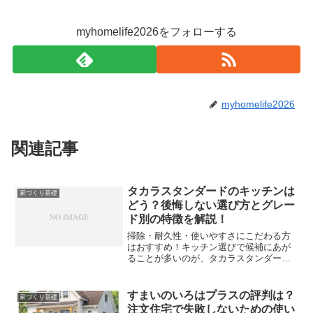
myhomelife2026をフォローする
myhomelife2026
関連記事
タカラスタンダードのキッチンは
家づくり基礎
どう？後悔しない選び方とグレー
ド別の特徴を解説！
掃除・耐久性・使いやすさにこだわる方
はおすすめ！キッチン選びで候補にあが
ることが多いのが、タカラスタンダー
ド。「ホーローが良いって聞くけど実際
どう？」「どのグレードを選べばいい
の？」そんな方に向けて、今回はキッチ
すまいのいろはプラスの評判は？
家づくり基礎
ンに特化して分かりやすく解説...
注文住宅で失敗しないための使い