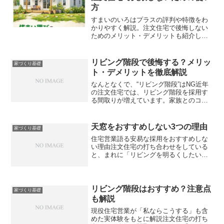
方
すまいのいろはプラスの評判や特徴をわ
かりやすく解説。注文住宅で後悔しない
ためのメリット・デメリットも紹介して
います。無料で複数の住宅会社を比較し
たい方は必見です。
リビング階段で後悔する？メリッ
家づくり基礎
ト・デメリットを徹底解説
なんとなくで、“リビング階段”はNG近年
の注文住宅では、リビング階段を採用す
る間取りが増えています。家族とのコミ
ュニケーションが取りやすく、おしゃれ
な印象もあるため人気の間取りです。し
かし一方で、「リビング階段にしなけれ
天窓をおすすめしない3つの理由
家づくり基礎
ば良かった…」と後悔...
住宅営業語る安易な採用をおすすめしな
い理由注文住宅の打ち合わせをしている
と、まれに「リビングを明るくしたいか
ら天窓を付けたい。」というご相談をい
ただくことがあります。確かに天窓（ト
ップライト）は、空から光を取り込める
ため、室内を明るくできる...
リビング階段はおすすめ？注意点
家づくり基礎
も解説
現役住宅営業が「私ならこうする」も含
めた実体験をもとに解説注文住宅の打ち