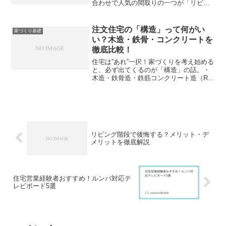
合わせで人気の間取りの一つが「リビン
グ階段」です。以前は玄関ホールから2階
へ上がる「ホール階段」が主流でした
が、近年はリビングを経由して2階へ上が
注文住宅の「構造」って何がい
家づくり基礎
るリビング階段を採用す...
い？木造・鉄骨・コンクリートを
徹底比較！
住宅は”あれ”一択！家づくりを考え始める
と、必ず出てくるのが「構造」の話。・
木造・鉄骨造・鉄筋コンクリート造（RC
造）正直、違いが分かりにくいですよ
ね。今回はそれぞれのメリット・デメリ
ットを分かりやすく解説しながら、注文
住宅ではどれがベスト...
リビング階段で後悔する？メリット・デ
メリットを徹底解説
住宅営業経験者おすすめ！ルンバ対応テ
レビボード5選